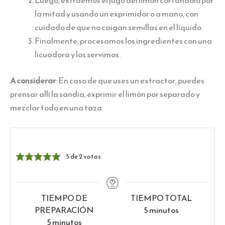
Luego, extraemos el jugo del limón cortándolo por
la mitad y usando un exprimidor o a mano, con
cuidado de que no caigan semillas en el líquido.
Finalmente, procesamos los ingredientes con una
licuadora y los servimos.
A considerar
: En caso de que uses un extractor, puedes
prensar allí la sandía, exprimir el limón por separado y
mezclar todo en una taza.
5
de
2
votos
TIEMPO DE
TIEMPO TOTAL
minutos
PREPARACIÓN
5
minutos
minutos
5
minutos