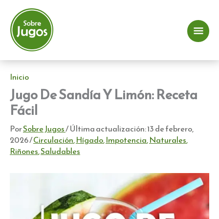
Ir
al
contenido
Me
prin
Inicio
Jugo De Sandía Y Limón: Receta
Fácil
Por
Sobre Jugos
/ Última actualización:
13 de febrero,
2026
/
Circulación
,
Hígado
,
Impotencia
,
Naturales
,
Riñones
,
Saludables