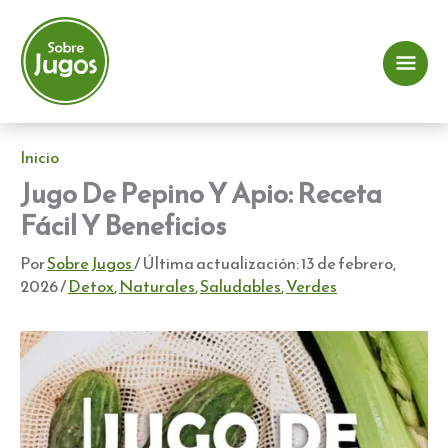
Ir
al
contenido
Me
prin
Inicio
Jugo De Pepino Y Apio: Receta
Fácil Y Beneficios
Por
Sobre Jugos
/ Última actualización:
13 de febrero,
2026
/
Detox
,
Naturales
,
Saludables
,
Verdes