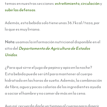
temas en nuestras secciones:
estreñimiento
,
circulación
y
subir las defensas
.
Además, esta bebida solo tiene unas 36.7 kcal / taza, por
lo que es muy liviana.
Nota
: usamos la información nutricional disponible en el
sitio del
Departamento de Agricultura de Estados
Unidos
.
¿Para qué sirve el jugo de pepino y apio en la noche?
Esta bebida puede ser útil para mantener al cuerpo
hidratado en las horas de sueño. Además, la combinación
de fibra, agua y pocas calorías de los ingredientes ayuda
a saciar el hambre y no comer de más en la cena.
Aun así, recuerda darle un tiempo al cuerpo para digerir