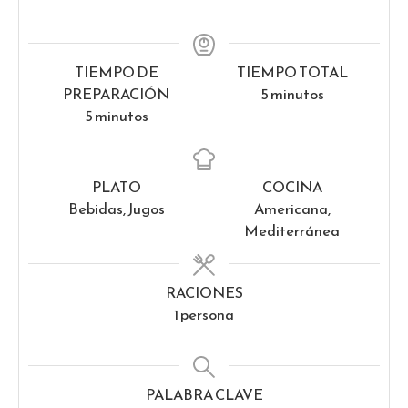
TIEMPO DE
TIEMPO TOTAL
minutos
PREPARACIÓN
5
minutos
minutos
5
minutos
PLATO
COCINA
Bebidas, Jugos
Americana,
Mediterránea
RACIONES
1
persona
PALABRA CLAVE