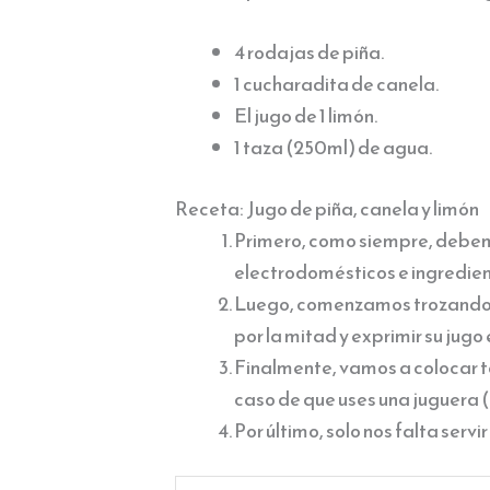
4 rodajas de piña.
1 cucharadita de canela.
El jugo de 1 limón.
1 taza (250ml) de agua.
Receta: Jugo de piña, canela y limón
Primero, como siempre, debemos
electrodomésticos e ingredien
Luego, comenzamos trozando l
por la mitad y exprimir su jugo 
Finalmente, vamos a colocar to
caso de que uses una juguera (
Por último, solo nos falta servir