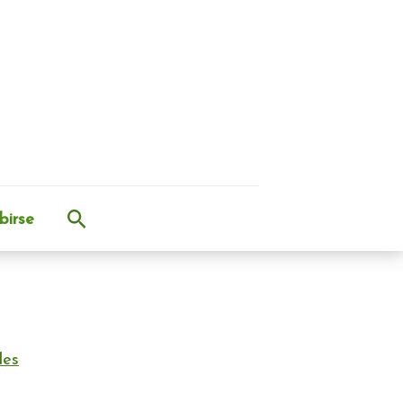
Buscar
birse
les