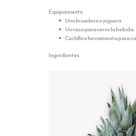
Equipamiento
Una licuadora o juguera.
Un vaso para servir la bebida.
Cuchillo o herramienta para co
Ingredientes