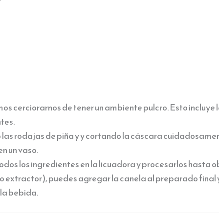
 cerciorarnos de tener un ambiente pulcro. Esto incluye l
tes.
as rodajas de piña y y cortando la cáscara cuidadosamen
en un vaso.
dos los ingredientes en la licuadora y procesarlos hasta 
o extractor), puedes agregar la canela al preparado final 
 la bebida.