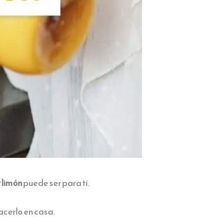
 limón
puede ser para tí.
acerlo en casa.