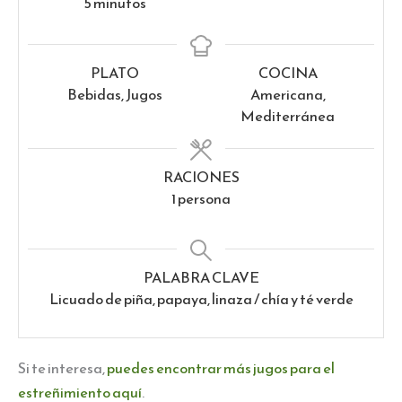
minutos
5
minutos
PLATO
COCINA
Bebidas, Jugos
Americana,
Mediterránea
RACIONES
1
persona
PALABRA CLAVE
Licuado de piña, papaya, linaza / chía y té verde
Si te interesa,
puedes encontrar más jugos para el
estreñimiento aquí
.