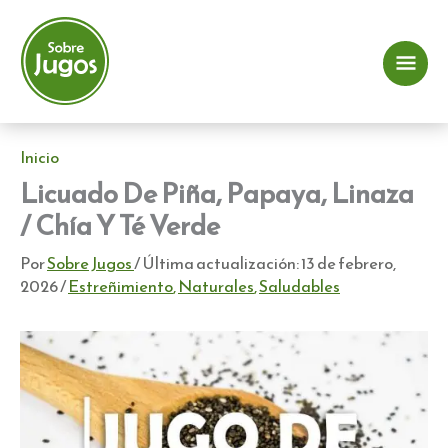
Ir
al
contenido
Me
prin
Inicio
Licuado De Piña, Papaya, Linaza
/ Chía Y Té Verde
Por
Sobre Jugos
/ Última actualización:
13 de febrero,
2026
/
Estreñimiento
,
Naturales
,
Saludables