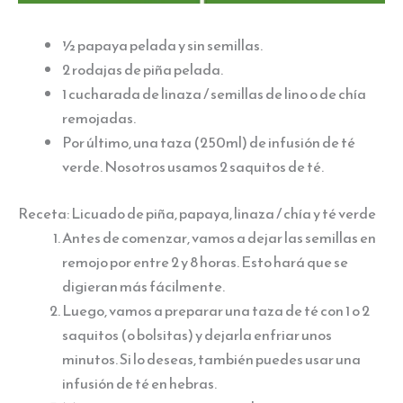
½ papaya pelada y sin semillas.
2 rodajas de piña pelada.
1 cucharada de linaza / semillas de lino o de chía
remojadas.
Por último, una taza (250ml) de infusión de té
verde. Nosotros usamos 2 saquitos de té.
Receta: Licuado de piña, papaya, linaza / chía y té verde
Antes de comenzar, vamos a dejar las semillas en
remojo por entre 2 y 8 horas. Esto hará que se
digieran más fácilmente.
Luego, vamos a preparar una taza de té con 1 o 2
saquitos (o bolsitas) y dejarla enfriar unos
minutos. Si lo deseas, también puedes usar una
infusión de té en hebras.