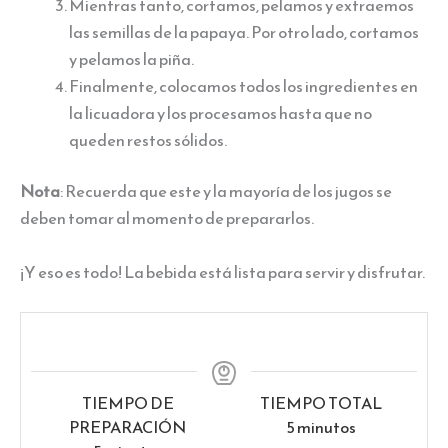
Mientras tanto, cortamos, pelamos y extraemos
las semillas de la papaya. Por otro lado, cortamos
y pelamos la piña.
Finalmente, colocamos todos los ingredientes en
la licuadora y los procesamos hasta que no
queden restos sólidos.
Nota
: Recuerda que este y la mayoría de los jugos se
deben tomar al momento de prepararlos.
¡Y eso es todo! La bebida está lista para servir y disfrutar.
TIEMPO DE
TIEMPO TOTAL
minutos
PREPARACIÓN
5
minutos