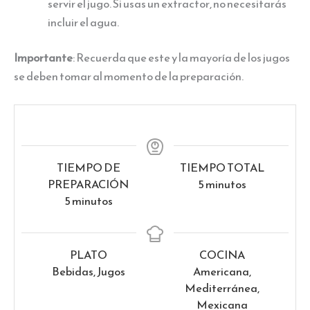
servir el jugo. Si usas un extractor, no necesitarás
incluir el agua.
Importante
: Recuerda que este y la mayoría de los jugos
se deben tomar al momento de la preparación.
TIEMPO DE
TIEMPO TOTAL
minutos
PREPARACIÓN
5
minutos
minutos
5
minutos
PLATO
COCINA
Bebidas, Jugos
Americana,
Mediterránea,
Mexicana