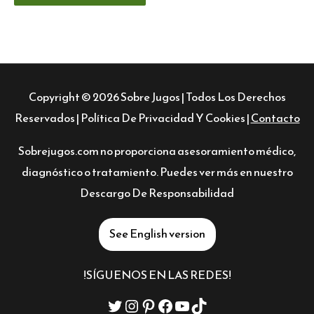
Copyright © 2026
Sobre Jugos
| Todos Los Derechos
Reservados |
Política De Privacidad Y Cookies
|
Contacto
Sobrejugos.com no proporciona asesoramiento médico,
diagnóstico o tratamiento. Puedes ver más en nuestro
Descargo De Responsabilidad
See English version
!SÍGUENOS EN LAS REDES!
Twitter
Instagram
Pinterest
Facebook
YouTube
TikTok