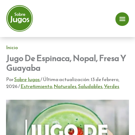
Ir
al
contenido
Me
prin
Inicio
Jugo De Espinaca, Nopal, Fresa Y
Guayaba
Por
Sobre Jugos
/ Última actualización:
13 de febrero,
2026
/
Estreñimiento
,
Naturales
,
Saludables
,
Verdes