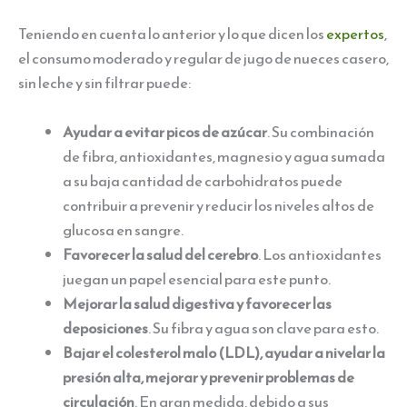
Teniendo en cuenta lo anterior y lo que dicen los
expertos
,
el consumo moderado y regular de jugo de nueces casero,
sin leche y sin filtrar puede:
Ayudar a evitar picos de azúcar
. Su combinación
de fibra, antioxidantes, magnesio y agua sumada
a su baja cantidad de carbohidratos puede
contribuir a prevenir y reducir los niveles altos de
glucosa en sangre.
Favorecer la salud del cerebro
. Los antioxidantes
juegan un papel esencial para este punto.
Mejorar la salud digestiva y favorecer las
deposiciones
. Su fibra y agua son clave para esto.
Bajar el colesterol malo (LDL), ayudar a nivelar la
presión alta, mejorar y prevenir problemas de
circulación
. En gran medida, debido a sus