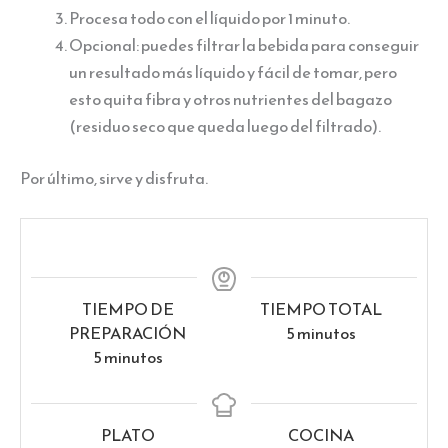
Procesa todo con el líquido por 1 minuto.
Opcional: puedes filtrar la bebida para conseguir
un resultado más líquido y fácil de tomar, pero
esto quita fibra y otros nutrientes del bagazo
(residuo seco que queda luego del filtrado).
Por último, sirve y disfruta.
TIEMPO DE
TIEMPO TOTAL
minutos
PREPARACIÓN
5
minutos
minutos
5
minutos
PLATO
COCINA