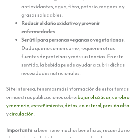
antioxidantes, agua, fibra, potasio, magnesio y
grasas saludables.
Reducir el daño oxidativo y prevenir
enfermedades
.
Ser útil para personas veganas o vegetarianas
.
Dado que no comen carne, requieren otras
fuentes de proteínas y más sustancias. En este
sentido, la bebida puede ayudar a cubrir dichas
necesidades nutricionales.
Si te interesa, tenemos más información de estos temas
en nuestras publicaciones sobre:
bajar el azúcar
,
cerebro
y memoria
,
estreñimiento
,
détox
,
colesterol
,
presión alta
y
circulación
.
Importante
: si bien tiene muchos beneficios, recuerda no