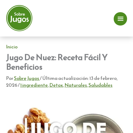
Ir
al
contenido
Me
prin
Inicio
Jugo De Nuez: Receta Fácil Y
Beneficios
Por
Sobre Jugos
/ Última actualización:
13 de febrero,
2026
/
1 ingrediente
,
Detox
,
Naturales
,
Saludables