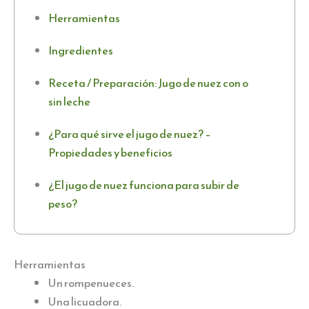
Herramientas
Ingredientes
Receta / Preparación: Jugo de nuez con o
sin leche
¿Para qué sirve el jugo de nuez? –
Propiedades y beneficios
¿El jugo de nuez funciona para subir de
peso?
Herramientas
Un rompenueces.
Una licuadora.