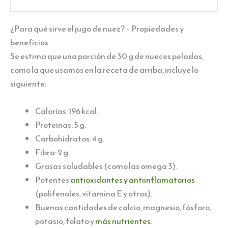
¿Para qué sirve el jugo de nuez? – Propiedades y
beneficios
Se estima que una porción de 30 g de nueces peladas,
como la que usamos en la receta de arriba, incluye lo
siguiente:
Calorías: 196 kcal.
Proteínas: 5 g.
Carbohidratos: 4 g.
Fibra: 2 g.
Grasas saludables (como las omega 3).
Potentes
antioxidantes y antiinflamatorios
(polifenoles, vitamina E y otros).
Buenas cantidades de calcio, magnesio, fósforo,
potasio, folato y
más nutrientes
.