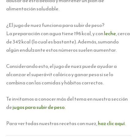
abusar de esta bebida y mantener un plan de
alimentación saludable.
¿El jugo de nuez funciona para subir de peso?
La preparación con agua tiene 196 kcal, y con
leche
, cerca
de 342 kcal (lo cual es bastante). Además, sumando
algún endulzante estos números suelen aumentar.
Considerando esto, el jugo de nuez puede ayudar a
alcanzar el superávit calórico y ganar peso si se lo
combina con las comidas y hábitos correctos.
Te invitamos a conocer más del tema en nuestra sección
de
jugos para subir de peso
.
Para ver todas nuestras recetas con nuez,
haz clic aquí
.