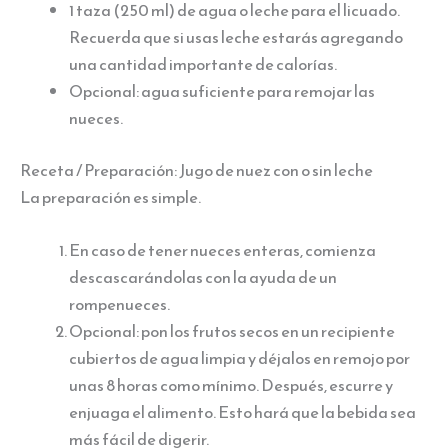
1 taza (250 ml) de agua o leche para el licuado.
Recuerda que si usas leche estarás agregando
una cantidad importante de calorías.
Opcional: agua suficiente para remojar las
nueces.
Receta / Preparación: Jugo de nuez con o sin leche
La preparación es simple.
En caso de tener nueces enteras, comienza
descascarándolas con la ayuda de un
rompenueces.
Opcional: pon los frutos secos en un recipiente
cubiertos de agua limpia y déjalos en remojo por
unas 8 horas como mínimo. Después, escurre y
enjuaga el alimento. Esto hará que la bebida sea
más fácil de digerir.