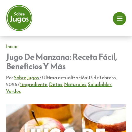
Ir
al
contenido
Me
prin
Inicio
Jugo De Manzana: Receta Fácil,
Beneficios Y Más
Por
Sobre Jugos
/ Última actualización:
13 de febrero,
2026
/
1 ingrediente
,
Detox
,
Naturales
,
Saludables
,
Verdes