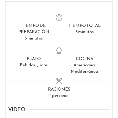
TIEMPO DE
TIEMPO TOTAL
minutos
PREPARACIÓN
5
minutos
minutos
5
minutos
PLATO
COCINA
Bebidas, Jugos
Americana,
Mediterránea
RACIONES
1
persona
VIDEO