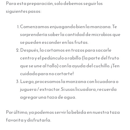
Para esta preparación, solo debemos seguir los
siguientes pasos:
Comenzamos enjuagando bien la manzana. Te
sorprendería saber la cantidad de microbios que
se pueden esconder en las frutas.
Después, la cortamos en trozos para sacarle
centro y el pedúnculo o rabillo (la parte del fruto
que se une al tallo) con la ayuda del cuchillo. ¡Ten
cuidado para no cortarte!
Luego, procesamos la manzana con licuadora o
juguera / extractor. Si usas licuadora, recuerda
agregar una taza de agua.
Por último, ya podemos servir la bebida en nuestra taza
favorita y disfrutarla.