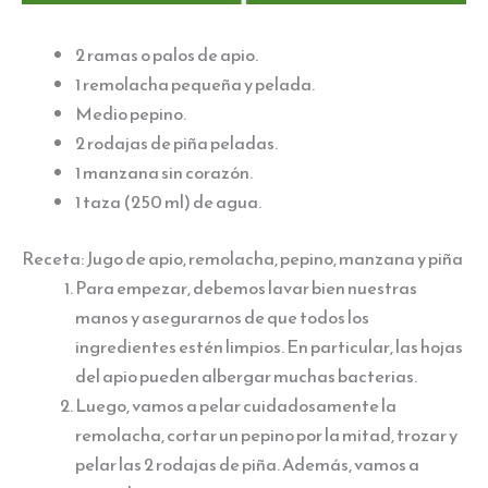
2 ramas o palos de apio.
1 remolacha pequeña y pelada.
Medio pepino.
2 rodajas de piña peladas.
1 manzana sin corazón.
1 taza (250 ml) de agua.
Receta: Jugo de apio, remolacha, pepino, manzana y piña
Para empezar, debemos lavar bien nuestras
manos y asegurarnos de que todos los
ingredientes estén limpios. En particular, las hojas
del apio pueden albergar muchas bacterias.
Luego, vamos a pelar cuidadosamente la
remolacha, cortar un pepino por la mitad, trozar y
pelar las 2 rodajas de piña. Además, vamos a