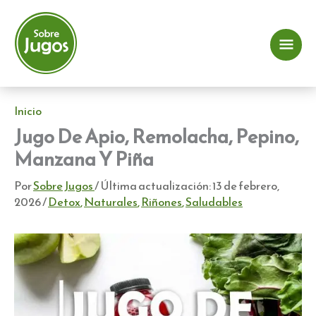
Ir
al
contenido
Me
prin
Inicio
Jugo De Apio, Remolacha, Pepino,
Manzana Y Piña
Por
Sobre Jugos
/ Última actualización:
13 de febrero,
2026
/
Detox
,
Naturales
,
Riñones
,
Saludables