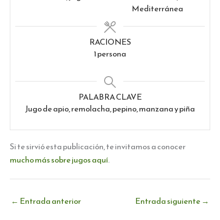
Mediterránea
RACIONES
1
persona
PALABRA CLAVE
Jugo de apio, remolacha, pepino, manzana y piña
Si te sirvió esta publicación, te invitamos a conocer
mucho más sobre jugos aquí
.
←
Entrada anterior
Entrada siguiente
→