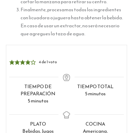
cortar la manzana para retirar su centro.
Finalmente, procesamos todos los ingredientes
con licuadora o juguera hasta obtener la bebida.
En caso de usar un extractor, no será necesario
que agregues la taza de agua.
4
de 1 voto
TIEMPO DE
TIEMPO TOTAL
minutos
PREPARACIÓN
5
minutos
minutos
5
minutos
PLATO
COCINA
Bebidas, Jugos
Americana,