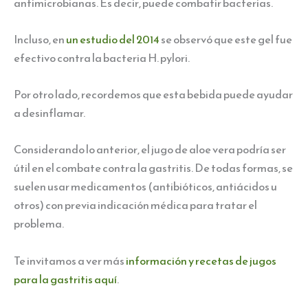
antimicrobianas. Es decir, puede combatir bacterias.
Incluso, en
un estudio del 2014
se observó que este gel fue
efectivo contra la bacteria H. pylori.
Por otro lado, recordemos que esta bebida puede ayudar
a desinflamar.
Considerando lo anterior, el jugo de aloe vera podría ser
útil en el combate contra la gastritis. De todas formas, se
suelen usar medicamentos (antibióticos, antiácidos u
otros) con previa indicación médica para tratar el
problema.
Te invitamos a ver más
información y recetas de jugos
para la gastritis aquí
.