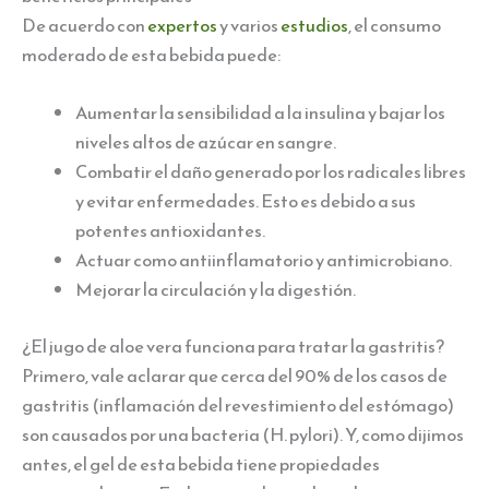
De acuerdo con
expertos
y varios
estudios
, el consumo
moderado de esta bebida puede:
Aumentar la sensibilidad a la insulina y bajar los
niveles altos de azúcar en sangre.
Combatir el daño generado por los radicales libres
y evitar enfermedades. Esto es debido a sus
potentes antioxidantes.
Actuar como antiinflamatorio y antimicrobiano.
Mejorar la circulación y la digestión.
¿El jugo de aloe vera funciona para tratar la gastritis?
Primero, vale aclarar que cerca del 90% de los casos de
gastritis (inflamación del revestimiento del estómago)
son causados por una bacteria (H. pylori). Y, como dijimos
antes, el gel de esta bebida tiene propiedades