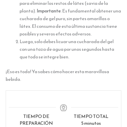
para eliminar los restos de látex (savia de la
planta).
Importante
: Es fundamental obtener una
cucharada de gel puro, sin partes amarillas o
látex. El consumo de esta última sustancia tiene
posibles y severos efectos adversos.
Luego, solo debes licuar una cucharada del gel
con una taza de agua por unos segundos hasta
que todo se integre bien.
¡Eso es todo! Ya sabes cómo hacer esta maravillosa
bebida.
TIEMPO DE
TIEMPO TOTAL
minutos
PREPARACIÓN
5
minutos