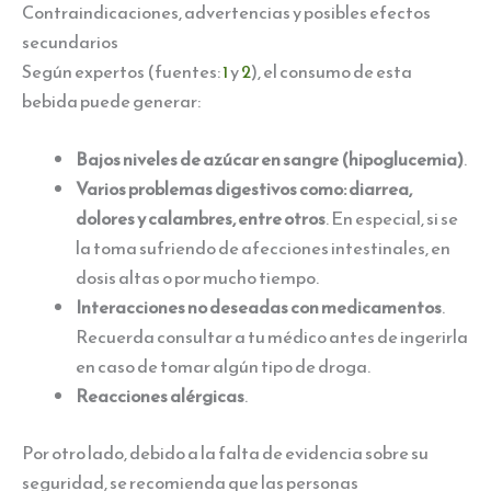
Contraindicaciones, advertencias y posibles efectos
secundarios
Según expertos (fuentes:
1
y
2
), el consumo de esta
bebida puede generar:
Bajos niveles de azúcar en sangre (hipoglucemia)
.
Varios problemas digestivos como: diarrea,
dolores y calambres, entre otros
. En especial, si se
la toma sufriendo de afecciones intestinales, en
dosis altas o por mucho tiempo.
Interacciones no deseadas con medicamentos
.
Recuerda consultar a tu médico antes de ingerirla
en caso de tomar algún tipo de droga.
Reacciones alérgicas
.
Por otro lado, debido a la falta de evidencia sobre su
seguridad, se recomienda que las personas