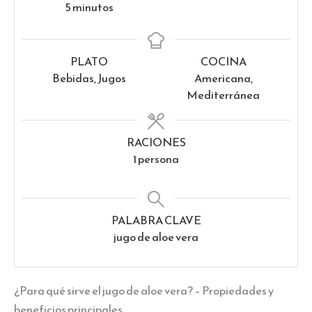
minutos
5
minutos
PLATO
COCINA
Bebidas, Jugos
Americana,
Mediterránea
RACIONES
1
persona
PALABRA CLAVE
jugo de aloe vera
¿Para qué sirve el jugo de aloe vera? – Propiedades y
beneficios principales