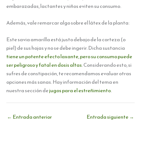
embarazadas, lactantes y niños eviten su consumo.
Además, vale remarcar algo sobre el látex de la planta:
Este savia amarilla está justo debajo de la corteza (o
piel) de sus hojas y no se debe ingerir. Dicha sustancia
tiene un potente efecto laxante, pero su consumo puede
ser peligroso y fatal en dosis altas
. Considerando esto, si
sufres de constipación, te recomendamos evaluar otras
opciones más sanas. Hay información del tema en
nuestra sección de
jugos para el estreñimiento
.
←
Entrada anterior
Entrada siguiente
→