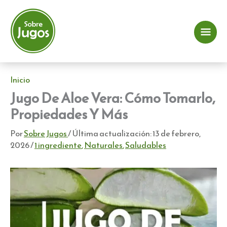
Ir
al
contenido
Me
prin
Inicio
Jugo De Aloe Vera: Cómo Tomarlo,
Propiedades Y Más
Por
Sobre Jugos
/ Última actualización:
13 de febrero,
2026
/
1 ingrediente
,
Naturales
,
Saludables