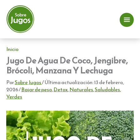
Ir
al
contenido
Me
prin
Inicio
Jugo De Agua De Coco, Jengibre,
Brócoli, Manzana Y Lechuga
Por
Sobre Jugos
/ Última actualización:
13 de febrero,
2026
/
Bajar de peso
,
Detox
,
Naturales
,
Saludables
,
Verdes