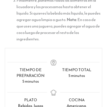
Finalmente, ponemos todos los alimentos en la
licuadora y los procesamos hasta obtener el
líquido. Si quieres la bebida más líquida, le puedes
agregar agua limpia a gusto.
Nota
: En caso de
que uses una juguera, puedes agregar el agua de
coco luego de procesar el resto de los
ingredientes.
TIEMPO DE
TIEMPO TOTAL
minutos
PREPARACIÓN
5
minutos
minutos
5
minutos
PLATO
COCINA
Bebidas, Jugos
Americana,