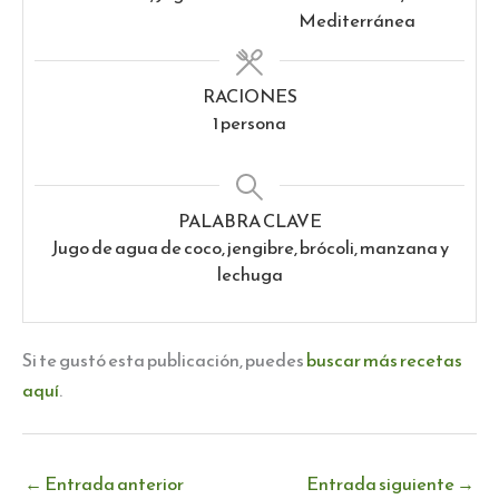
Mediterránea
RACIONES
1
persona
PALABRA CLAVE
Jugo de agua de coco, jengibre, brócoli, manzana y
lechuga
Si te gustó esta publicación, puedes
buscar más recetas
aquí
.
←
Entrada anterior
Entrada siguiente
→