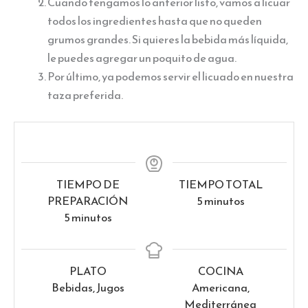
Cuando tengamos lo anterior listo, vamos a licuar
todos los ingredientes hasta que no queden
grumos grandes. Si quieres la bebida más líquida,
le puedes agregar un poquito de agua.
Por último, ya podemos servir el licuado en nuestra
taza preferida.
TIEMPO DE
TIEMPO TOTAL
minutos
PREPARACIÓN
5
minutos
minutos
5
minutos
PLATO
COCINA
Bebidas, Jugos
Americana,
Mediterránea