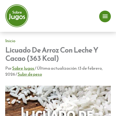
Ir
al
contenido
Me
prin
Inicio
Licuado De Arroz Con Leche Y
Cacao (363 Kcal)
Por
Sobre Jugos
/ Última actualización:
13 de febrero,
2026
/
Subir de peso