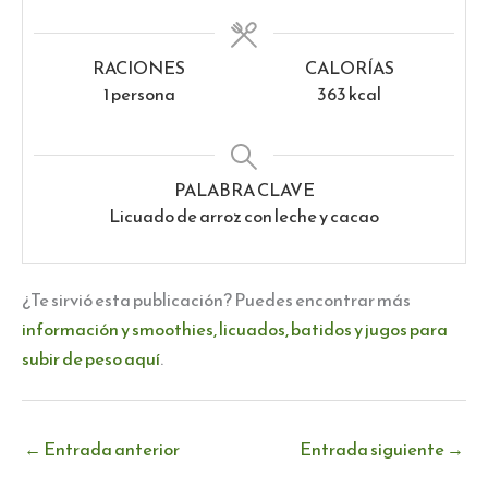
RACIONES
CALORÍAS
1
persona
363
kcal
PALABRA CLAVE
Licuado de arroz con leche y cacao
¿Te sirvió esta publicación? Puedes encontrar más
información y smoothies, licuados, batidos y jugos para
subir de peso aquí
.
←
Entrada anterior
Entrada siguiente
→