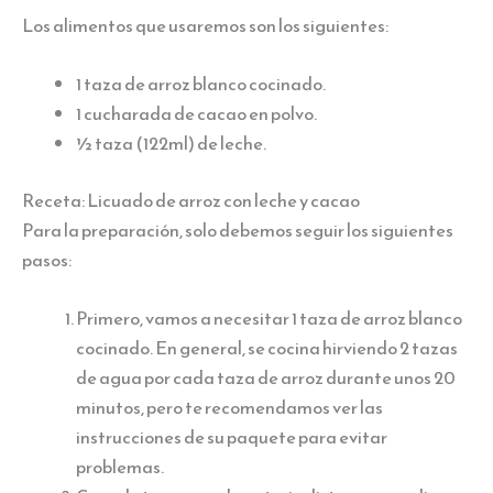
Los alimentos que usaremos son los siguientes:
1 taza de arroz blanco cocinado.
1 cucharada de cacao en polvo.
½ taza (122ml) de leche.
Receta: Licuado de arroz con leche y cacao
Para la preparación, solo debemos seguir los siguientes
pasos:
Primero, vamos a necesitar 1 taza de arroz blanco
cocinado. En general, se cocina hirviendo 2 tazas
de agua por cada taza de arroz durante unos 20
minutos, pero te recomendamos ver las
instrucciones de su paquete para evitar
problemas.