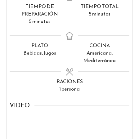
TIEMPO DE
TIEMPO TOTAL
minutos
PREPARACIÓN
5
minutos
minutos
5
minutos
PLATO
COCINA
Bebidas, Jugos
Americana,
Mediterránea
RACIONES
1
persona
VIDEO