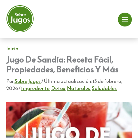
Ir
al
contenido
Me
prin
Inicio
Jugo De Sandía: Receta Fácil,
Propiedades, Beneficios Y Más
Por
Sobre Jugos
/ Última actualización:
13 de febrero,
2026
/
1 ingrediente
,
Detox
,
Naturales
,
Saludables