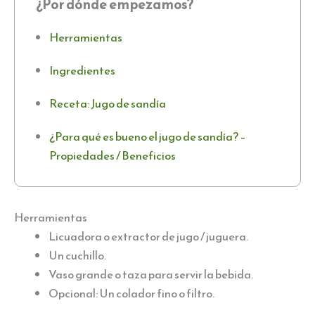
¿Por dónde empezamos?
Herramientas
Ingredientes
Receta: Jugo de sandía
¿Para qué es bueno el jugo de sandía? –
Propiedades / Beneficios
Herramientas
Licuadora o extractor de jugo / juguera.
Un cuchillo.
Vaso grande o taza para servir la bebida.
Opcional: Un colador fino o filtro.