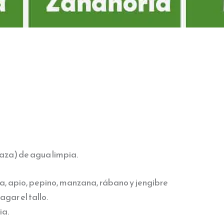
taza) de agua limpia.
, apio, pepino, manzana, rábano y jengibre
agar el tallo.
ia.