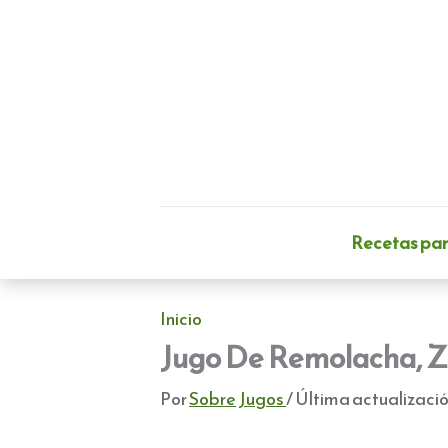
Ir
al
contenido
Recetas pa
Inicio
Jugo De Remolacha, Z
Por
Sobre Jugos
/ Última actualizació