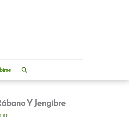
Buscar
birse
Rábano Y Jengibre
bles