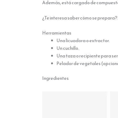
Además, está cargado de compuestos
¿Te interesa saber cómo se prepara? 
Herramientas
Una licuadora o extractor.
Un cuchillo.
Una taza o recipiente para ser
Pelador de vegetales (opciona
Ingredientes