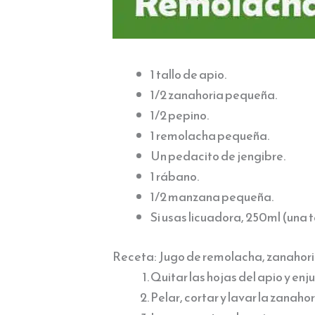
1 tallo de apio.
1/2 zanahoria pequeña.
1/2 pepino.
1 remolacha pequeña.
Un pedacito de jengibre.
1 rábano.
1/2 manzana pequeña.
Si usas licuadora, 250ml (una 
Receta: Jugo de remolacha, zanahoria
Quitar las hojas del apio y enju
Pelar, cortar y lavar la zanahor