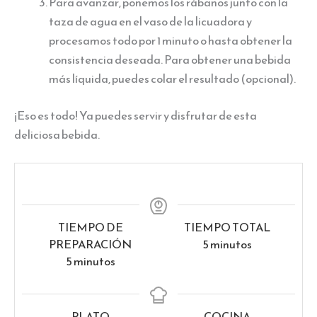
Para avanzar, ponemos los rábanos junto con la
taza de agua en el vaso de la licuadora y
procesamos todo por 1 minuto o hasta obtener la
consistencia deseada. Para obtener una bebida
más líquida, puedes colar el resultado (opcional).
¡Eso es todo! Ya puedes servir y disfrutar de esta
deliciosa bebida.
TIEMPO DE
TIEMPO TOTAL
minutos
PREPARACIÓN
5
minutos
minutos
5
minutos
PLATO
COCINA