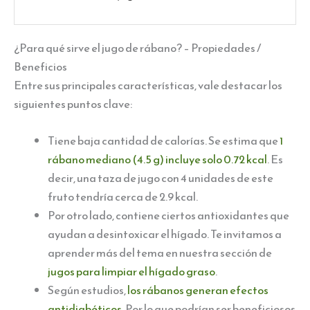
¿Para qué sirve el jugo de rábano? – Propiedades /
Beneficios
Entre sus principales características, vale destacar los
siguientes puntos clave:
Tiene baja cantidad de calorías. Se estima que
1
rábano mediano (4.5 g) incluye solo 0.72 kcal
. Es
decir, una taza de jugo con 4 unidades de este
fruto tendría cerca de 2.9 kcal.
Por otro lado, contiene ciertos antioxidantes que
ayudan a desintoxicar el hígado. Te invitamos a
aprender más del tema en nuestra sección de
jugos para limpiar el hígado graso
.
Según estudios,
los rábanos generan efectos
antidiabéticos
. Por lo que podrían ser beneficiosos