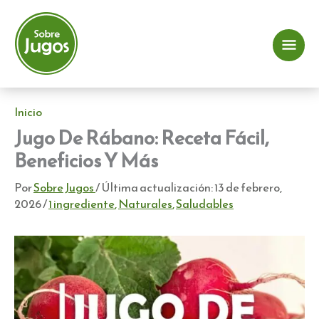
Ir
al
contenido
Me
prin
Inicio
Jugo De Rábano: Receta Fácil,
Beneficios Y Más
Por
Sobre Jugos
/ Última actualización:
13 de febrero,
2026
/
1 ingrediente
,
Naturales
,
Saludables