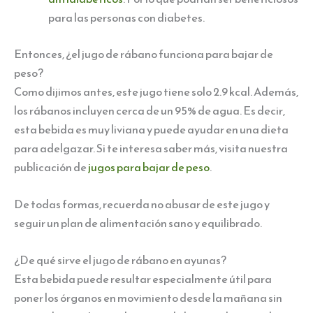
para las personas con diabetes.
Entonces, ¿el jugo de rábano funciona para bajar de
peso?
Como dijimos antes, este jugo tiene solo 2.9 kcal. Además,
los rábanos incluyen cerca de un 95% de agua. Es decir,
esta bebida es muy liviana y puede ayudar en una dieta
para adelgazar. Si te interesa saber más, visita nuestra
publicación de
jugos para bajar de peso
.
De todas formas, recuerda no abusar de este jugo y
seguir un plan de alimentación sano y equilibrado.
¿De qué sirve el jugo de rábano en ayunas?
Esta bebida puede resultar especialmente útil para
poner los órganos en movimiento desde la mañana sin