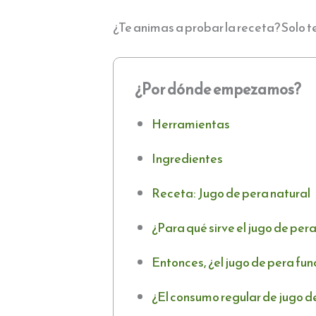
¿Te animas a probar la receta? Solo t
¿Por dónde empezamos?
Herramientas
Ingredientes
Receta: Jugo de pera natural
¿Para qué sirve el jugo de per
Entonces, ¿el jugo de pera fun
¿El consumo regular de jugo d