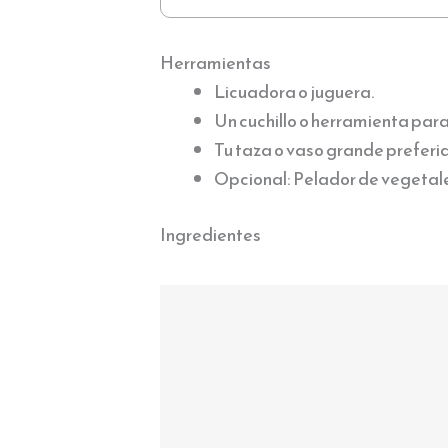
Herramientas
Licuadora o juguera.
Un cuchillo o herramienta para
Tu taza o vaso grande preferi
Opcional: Pelador de vegetale
Ingredientes