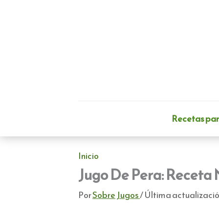
Ir
al
contenido
Recetas pa
Inicio
Jugo De Pera: Receta 
Por
Sobre Jugos
/ Última actualizació