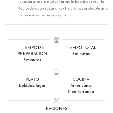
licuadora hasta que se forme la bebida y servirla.
Recierda que, si usas un extractor, es probable que
no necesites agregar agua.
TIEMPO DE
TIEMPO TOTAL
minutos
PREPARACIÓN
5
minutos
minutos
5
minutos
PLATO
COCINA
Bebidas, Jugos
Americana,
Mediterránea
RACIONES