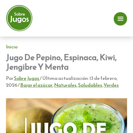
Ir
al
contenido
Me
prin
Inicio
Jugo De Pepino, Espinaca, Kiwi,
Jengibre Y Menta
Por
Sobre Jugos
/ Última actualización:
13 de febrero,
2026
/
Bajar el azúcar
,
Naturales
,
Saludables
,
Verdes