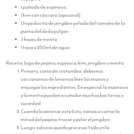
1 puñado de espinaca.
1 kiwi con cáscara (opcional).
Un pedacito de jengibre pelado del tamaño de la
punta del dedo pulgar.
3 hojas de menta.
1 taza o 250ml de agua.
Receta: Jugo de pepino, espinaca, kiwi, jengibre y menta
Primero, como de costumbre, debemos
cerciorarnos de lavarnos bien las manos y
enjuagar los ingredientes. En especial, la espinaca
y la menta pueden acumular muchas bacterias y
suciedad.
Cuando lo anterior esté listo, vamos a cortar la
mitad del pepino, trozar y pelar el jengibre.
Luego, solo nos queda procesar todo en la