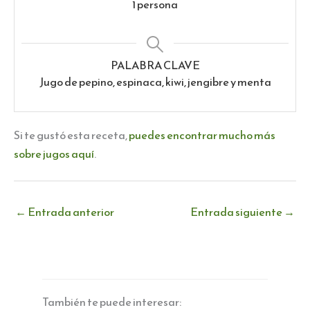
1
persona
PALABRA CLAVE
Jugo de pepino, espinaca, kiwi, jengibre y menta
Si te gustó esta receta,
puedes encontrar mucho más
sobre jugos aquí
.
←
Entrada anterior
Entrada siguiente
→
También te puede interesar: