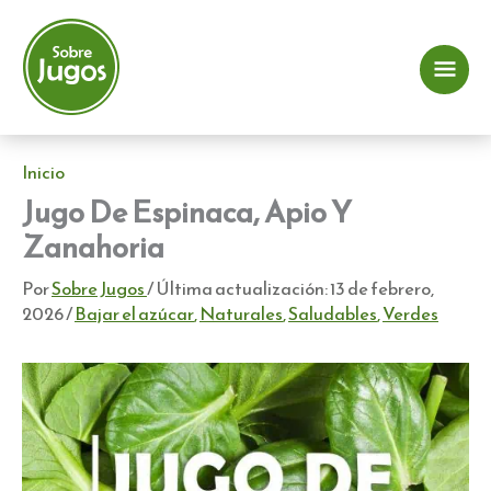
Ir
al
contenido
Me
prin
Inicio
Jugo De Espinaca, Apio Y
Zanahoria
Por
Sobre Jugos
/ Última actualización:
13 de febrero,
2026
/
Bajar el azúcar
,
Naturales
,
Saludables
,
Verdes