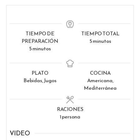
TIEMPO DE
TIEMPO TOTAL
minutos
PREPARACIÓN
5
minutos
minutos
5
minutos
PLATO
COCINA
Bebidas, Jugos
Americana,
Mediterránea
RACIONES
1
persona
VIDEO