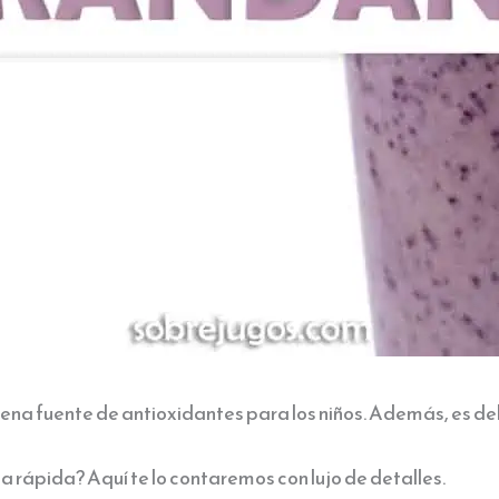
ena fuente de antioxidantes para los niños. Además, es deli
 rápida? Aquí te lo contaremos con lujo de detalles.