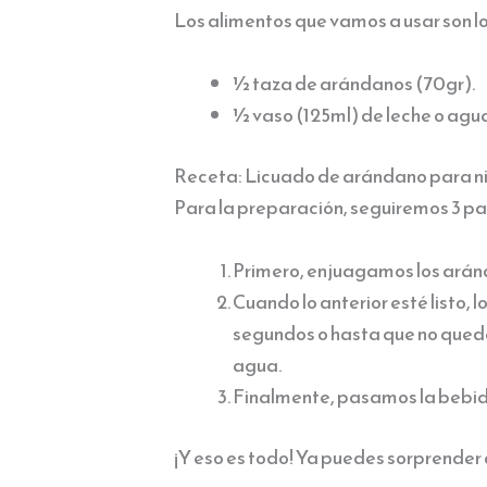
Los alimentos que vamos a usar son lo
½ taza de arándanos (70gr).
½ vaso (125ml) de leche o agu
Receta: Licuado de arándano para n
Para la preparación, seguiremos 3 pa
Primero, enjuagamos los aránda
Cuando lo anterior esté listo, 
segundos o hasta que no quede
agua.
Finalmente, pasamos la bebid
¡Y eso es todo! Ya puedes sorprender a