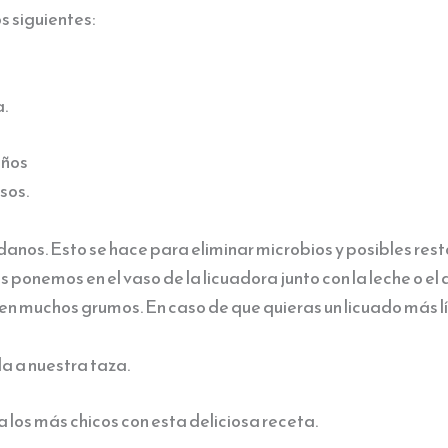
s siguientes:
a.
iños
sos.
nos. Esto se hace para eliminar microbios y posibles resto
los ponemos en el vaso de la licuadora junto con la leche o 
n muchos grumos. En caso de que quieras un licuado más l
a a nuestra taza.
 los más chicos con esta deliciosa receta.