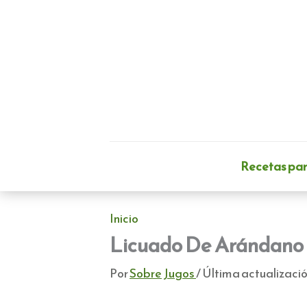
Ir
al
contenido
Recetas pa
Inicio
Licuado De Arándano 
Por
Sobre Jugos
/ Última actualizació